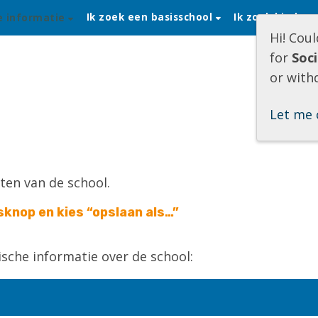
Ik zoek een basisschool
Ik zoek kinder
e informatie
Hi! Cou
for
Soc
or with
Let me 
ten van de school.
sknop en kies “opslaan als…”
tische informatie over de school: