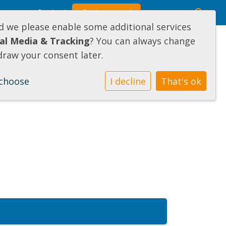
Ouderportaal
opvang
Contact
ld we please enable some additional services
ial Media & Tracking
? You can always change
draw your consent later.
choose
I decline
That's ok