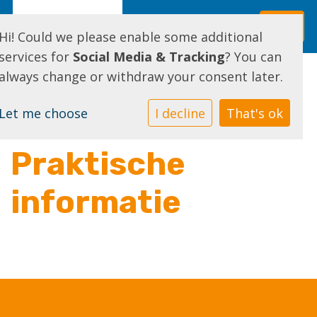
Hi! Could we please enable some additional
services for
Social Media & Tracking
? You can
always change or withdraw your consent later.
Let me choose
I decline
That's ok
Praktische
informatie